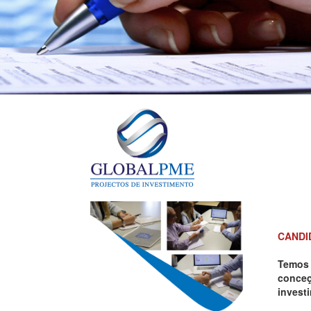
CANDI
Temos 
conceç
invest